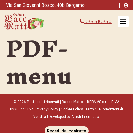
Via San Giovanni Bosco, 40b Bergamo
035 310330
PDF-
Le S
menu
© 2026 Tutti i diritti riservati | Bacco Matto – BERMAS s.r.l. | P.IVA
02305440162 |
Privacy Policy
|
Cookie Policy
|
Termini e Condizioni di
Vendita
|
Developed
by
Artisti Informatici
Recedi dal contratto